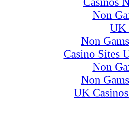
Casinos 
Non Ga
UK 
Non Gams
Casino Sites
Non Ga
Non Gams
UK Casinos